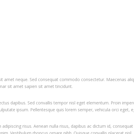
us sit amet neque. Sed consequat commodo consectetur. Maecenas aliq
nar sit amet sapien sit amet tincidunt.
ectus dapibus. Sed convallis tempor nisl eget elementum. Proin imperdie
vulputate ipsum. Pellentesque quis lorem semper, vehicula orci eget, e
adipiscing risus. Aenean nulla risus, dapibus ac dictum id, consequat
nim. Vestibulum rhoncus ornare nibh. Quisque convallis placerat nisl.