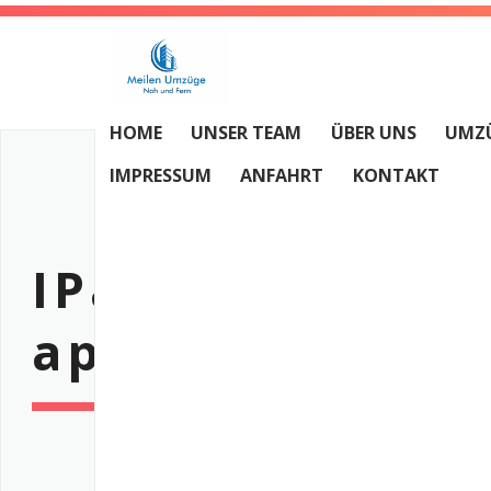
HOME
UNSER TEAM
ÜBER UNS
UMZ
IMPRESSUM
ANFAHRT
KONTAKT
IPadd
app