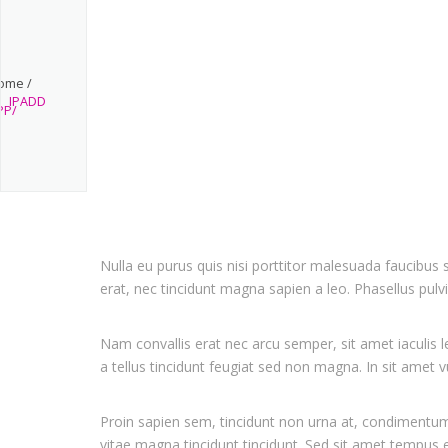
ome /
IPADD
PP/
Nulla eu purus quis nisi porttitor malesuada faucib
erat, nec tincidunt magna sapien a leo. Phasellus pulvi
Nam convallis erat nec arcu semper, sit amet iaculis l
a tellus tincidunt feugiat sed non magna. In sit amet 
Proin sapien sem, tincidunt non urna at, condimentum 
vitae magna tincidunt tincidunt. Sed sit amet tempus e