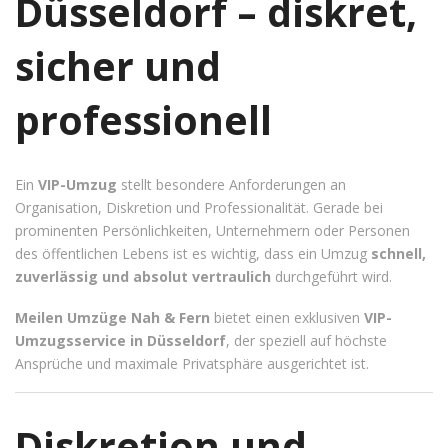
Düsseldorf – diskret,
DATENSCHUTZ
IMPRESSUM
sicher und
ANFAHRT
professionell
KONTAKT
Ein
VIP-Umzug
stellt besondere Anforderungen an
Organisation, Diskretion und Professionalität. Gerade bei
prominenten Persönlichkeiten, Unternehmern oder Personen
des öffentlichen Lebens ist es wichtig, dass ein Umzug
schnell,
zuverlässig und absolut vertraulich
durchgeführt wird.
Meilen Umzüge Nah & Fern
bietet einen exklusiven
VIP-
Umzugsservice in Düsseldorf
, der speziell auf höchste
Ansprüche und maximale Privatsphäre ausgerichtet ist.
Diskretion und