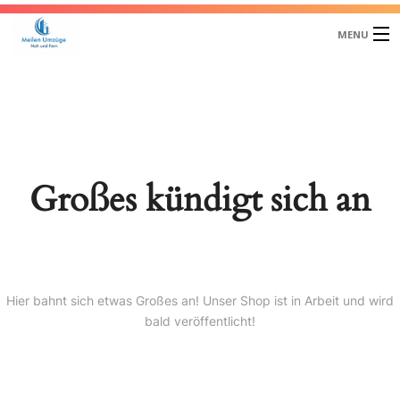
MENU
HOME
UNSER TEAM
ÜBER UNS
Großes kündigt sich an
UMZÜGE
ENTSORGUNG
LAGER – LOGISTIK
Hier bahnt sich etwas Großes an! Unser Shop ist in Arbeit und wird
bald veröffentlicht!
KONTAKT
ÖFFNUNGSZEITEN