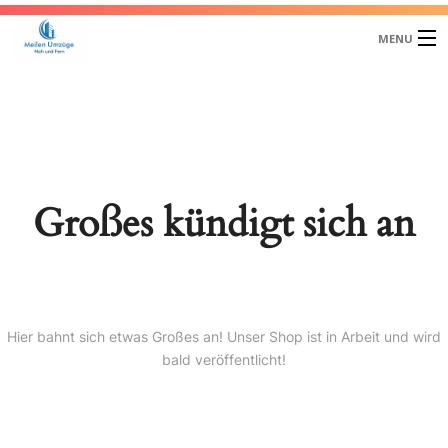
MENU
HOME
UNSER TEAM
ÜBER UNS
Großes kündigt sich an
UMZÜGE
ENTSORGUNG
LAGER – LOGISTIK
Hier bahnt sich etwas Großes an! Unser Shop ist in Arbeit und wird
bald veröffentlicht!
KONTAKT
ÖFFNUNGSZEITEN