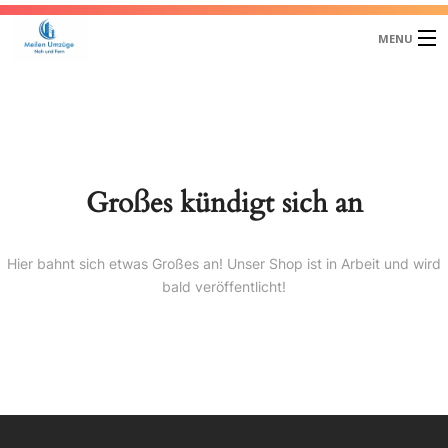
MENU
HOME
UNSER TEAM
Großes kündigt sich an
ÜBER UNS
UMZÜGE
Hier bahnt sich etwas Großes an! Unser Shop ist in Arbeit und wird
ENTSORGUNG
bald veröffentlicht!
LAGER – LOGISTIK
KONTAKT
ÖFFNUNGSZEITEN